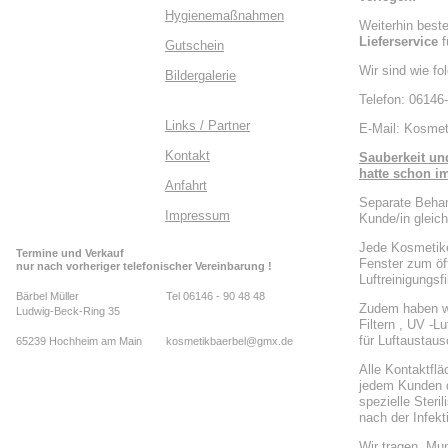
Hygienemaßnahmen
Weiterhin best
Lieferservice
f
Gutschein
Wir sind wie fol
Bildergalerie
Telefon: 06146
Links / Partner
E-Mail: Kosme
Kontakt
Sauberkeit und
hatte schon im
Anfahrt
Separate Behan
Impressum
Kunde/in gleic
Jede Kosmetike
Termine und Verkauf
Fenster zum öf
nur nach vorheriger telefonischer Vereinbarung !
Luftreinigungsf
Bärbel Müller
Tel 06146 - 90 48 48
Zudem haben wir
Ludwig-Beck-Ring 35
Filtern , UV -Lu
für Luftaustau
65239 Hochheim am Main
kosmetikbaerbel@gmx.de
Alle Kontaktfl
jedem Kunden d
spezielle Ster
nach der Infek
Wir tragen Mu