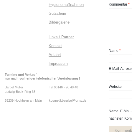
Hygienemaßnahmen
Kommentar
*
Gutschein
Bildergalerie
Links / Partner
Kontakt
Name
*
Anfahrt
Impressum
E-Mail-Adres
Termine und Verkauf
nur nach vorheriger telefonischer Vereinbarung !
Website
Bärbel Müller
Tel 06146 - 90 48 48
Ludwig-Beck-Ring 35
65239 Hochheim am Main
kosmetikbaerbel@gmx.de
Name, E-Mail-
nächsten Komm