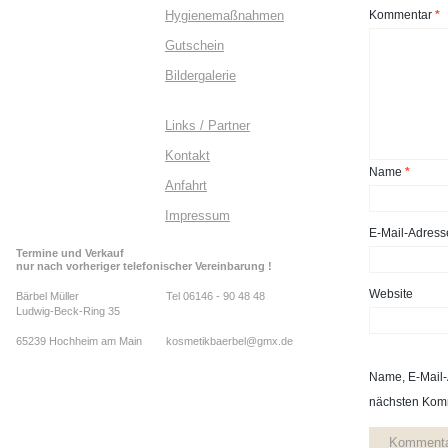
Hygienemaßnahmen
Kommentar
*
Gutschein
Bildergalerie
Links / Partner
Kontakt
Name
*
Anfahrt
Impressum
E-Mail-Adres
Termine und Verkauf
nur nach vorheriger telefonischer Vereinbarung !
Website
Bärbel Müller
Tel 06146 - 90 48 48
Ludwig-Beck-Ring 35
65239 Hochheim am Main
kosmetikbaerbel@gmx.de
Name, E-Mail-
nächsten Komm